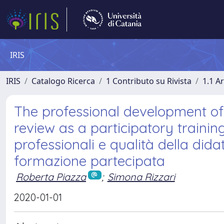
IRIS
IRIS
Catalogo Ricerca
1 Contributo su Rivista
1.1 Ar
The professional development of 
review as a participatory traini
professionali e qualità della did
formazione partecipata
Roberta Piazza
;
Simona Rizzari
2020-01-01