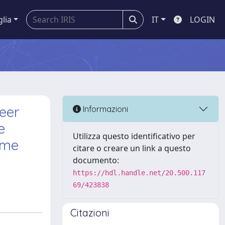
glia
IT
LOGIN
peer
Informazioni
e
Utilizza questo identificativo per
come
citare o creare un link a questo
documento:
https://hdl.handle.net/20.500.117
69/423838
Citazioni