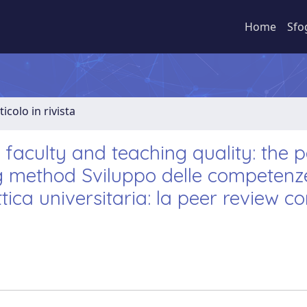
Home
Sfo
ticolo in rivista
faculty and teaching quality: the 
ng method Sviluppo delle competenz
attica universitaria: la peer review 