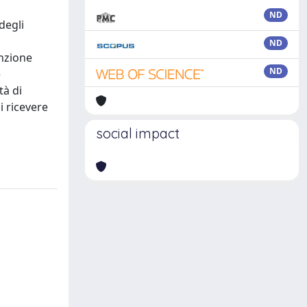
ND
degli
ND
enzione
ND
e
à di
i ricevere
social impact