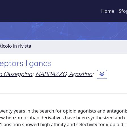
Home
Sfo
ticolo in rivista
eptors ligands
a Giuseppina
;
MARRAZZO, Agostino
;
wenty years in the search for opioid agonists and antagoni
y, new benzomorphan derivatives have been synthesized an
1 position showed high affinity and selectivity for κ opioid 