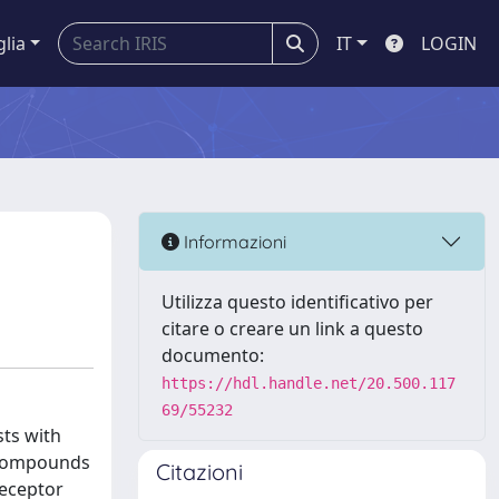
glia
IT
LOGIN
Informazioni
Utilizza questo identificativo per
citare o creare un link a questo
documento:
https://hdl.handle.net/20.500.117
69/55232
sts with
d compounds
Citazioni
receptor