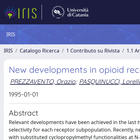
IRIS
IRIS
Catalogo Ricerca
1 Contributo su Rivista
1.1 Ar
New developments in opioid rec
PREZZAVENTO, Orazio
;
PASQUINUCCI, Lorell
1995-01-01
Abstract
Relevant developments have been achieved in the last t
selectivity for each receptor subpopulation. Recentl
with substituted cyclopropylmethyl functionalities at N-