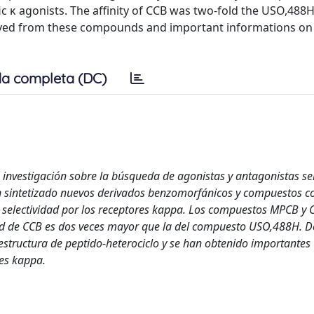
 κ agonists. The affinity of CCB was two-fold the USO,488H
ved from these compounds and important informations on
a completa (DC)
a investigación sobre la búsqueda de agonistas y antagonistas se
n sintetizado nuevos derivados benzomorfánicos y compuestos co
 y selectividad por los receptores kappa. Los compuestos MPCB y 
ad de CCB es dos veces mayor que la del compuesto USO,488H. D
structura de peptido-heterociclo y se han obtenido importantes
res kappa.