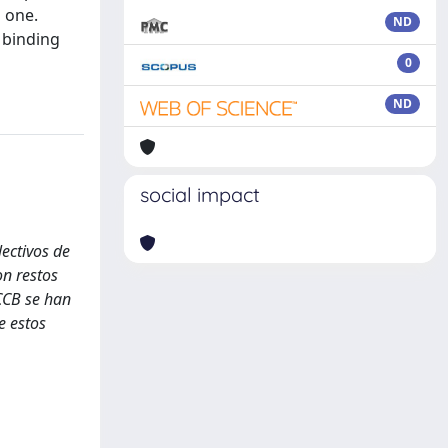
 one.
ND
 binding
0
ND
social impact
lectivos de
n restos
CCB se han
e estos