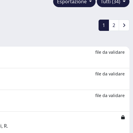
Esportazione
Tutti (34)
1
2
file da validare
file da validare
file da validare
, R.