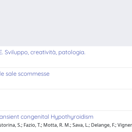
luppo, creatività, patologia.
lle sale scommesse
ransient congenital Hypothyroidism
rina, S.; Fazio, T.; Motta, R. M.; Sava, L.; Delange, F.; Vigneri