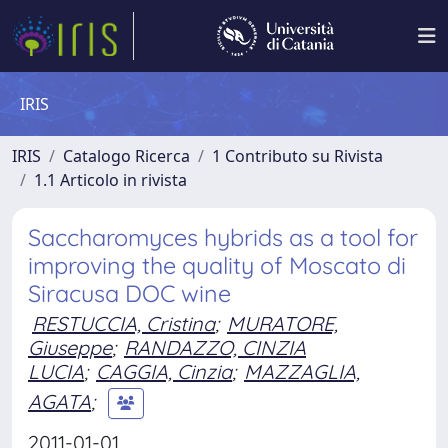
IRIS
IRIS
Catalogo Ricerca
1 Contributo su Rivista
1.1 Articolo in rivista
Saccharomyces hybrids as a tool for
improving the quality of Moscato di
Siracusa DOC wine
RESTUCCIA, Cristina
;
MURATORE,
Giuseppe
;
RANDAZZO, CINZIA
LUCIA
;
CAGGIA, Cinzia
;
MAZZAGLIA,
AGATA
;
2011-01-01