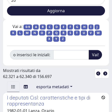
Vai a:
0-9
A
B
C
D
E
F
G
H
I
J
K
L
M
N
O
P
Q
R
S
T
U
V
W
X
Y
Z
o inserisci le iniziali:
Mostrati risultati da
62.321 a 62.340 di 156.697
esporta metadati
I deputati Cisl: caratteristiche e tipi di
rappresentanza
1982-01-01 Lanza, Orazio